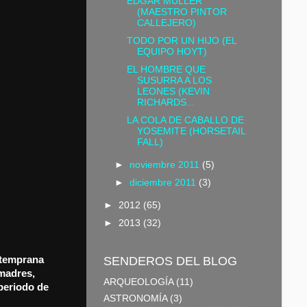
EDGAR MÜLLER
(MAESTRO PINTOR
CALLEJERO)
TODO POR UN HIJO (EL
EQUIPO HOYT)
EL HOMBRE QUE
SUSURRA A LOS
LEONES (KEVIN
RICHARDS...
LA COLA DE CABALLO DE
YOSEMITE (HORSETAIL
FALL)
►
noviembre 2011
(5)
►
diciembre 2011
(3)
►
2012
(65)
►
2013
(32)
SENDEROS DEL BLOG
 temprana
 madres,
ARQUEOLOGÍA
(11)
periodo de
ASTRONOMÍA
(3)