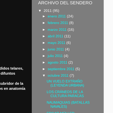
ARCHIVO DEL SENDERO
▼
2011
(95)
►
enero 2011
(24)
►
febrero 2011
(8)
►
marzo 2011
(16)
►
abril 2011
(11)
►
mayo 2011
(6)
►
junio 2011
(4)
►
julio 2011
(4)
►
agosto 2011
(2)
didos telares,
►
septiembre 2011
(5)
 difuntos
▼
octubre 2011
(7)
UN VUELO EXTRAÑO
cubridor de la
(LEYENDA URBANA)
os en anatomía
LOS CRÁNEOS DE LA
CULTURA PARACAS
NAUMAQUIAS (BATALLAS
NAVALES)