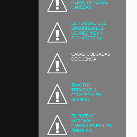
REDUCTORES DE
CABEZAS )
EL HOMBRE QUE
SUSURRA A LOS
LEONES (KEVIN
RICHARDSON)
CASAS COLGADAS
DE CUENCA
TIMOTHY
TREADWELL
(TRAGEDIA EN
ALASKA)
EL PUEBLO
KOROWAI (
CANÍBALES EN LOS
ÁRBOLES)