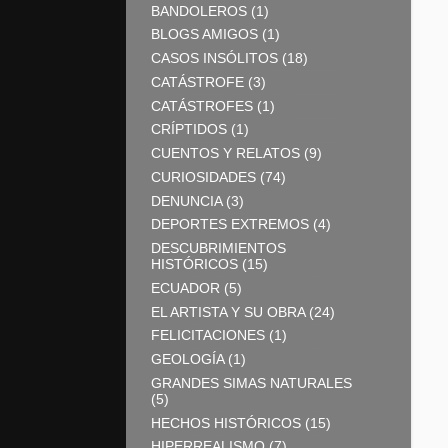
BANDOLEROS
(1)
BLOGS AMIGOS
(1)
CASOS INSÓLITOS
(18)
CATÁSTROFE
(3)
CATÁSTROFES
(1)
CRÍPTIDOS
(1)
CUENTOS Y RELATOS
(9)
CURIOSIDADES
(74)
DENUNCIA
(3)
DEPORTES EXTREMOS
(4)
DESCUBRIMIENTOS
HISTÓRICOS
(15)
ECUADOR
(5)
EL ARTISTA Y SU OBRA
(24)
FELICITACIONES
(1)
GEOLOGÍA
(1)
GRANDES SIMAS NATURALES
(5)
HECHOS HISTÓRICOS
(15)
HIPERREALISMO
(7)