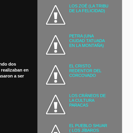
LOS ZOÉ (LA TRIBU
DE LA FELICIDAD)
PETRA (UNA
CIUDAD TATUADA
EN LA MONTAÑA)
ando dos
EL CRISTO
 realizaban en
REDENTOR DEL
CORCOVADO
asaron a ser
LOS CRÁNEOS DE
LA CULTURA
PARACAS
EL PUEBLO SHUAR
( LOS JÍBAROS