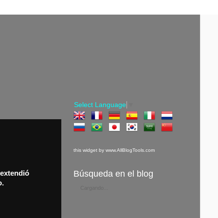
Select Language
▼
this widget by www.AllBlogTools.com
Búsqueda en el blog
 extendió
o.
Cargando...