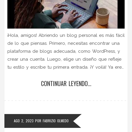
¡Hola, amigos! Abriendo un blog personal es más fácil
de lo que piensas. Primero, necesitas encontrar una
plataforma de blogs adecuada, como WordPress, y
crear una cuenta. Luego, elige un diseño que refleje
tu estilo y escribe tu primera entrada. ¡Y voilà! Ya eres
un bloguero. Recuerda, mantener un blog puede ser
CONTINUAR LEYENDO...
tan divertido como un paseo en un unicornio.
¡Vamos, no esperes más, tu audiencia te está
esperando!
AGO 2, 2023
POR
FABRIZIO OLMEDO